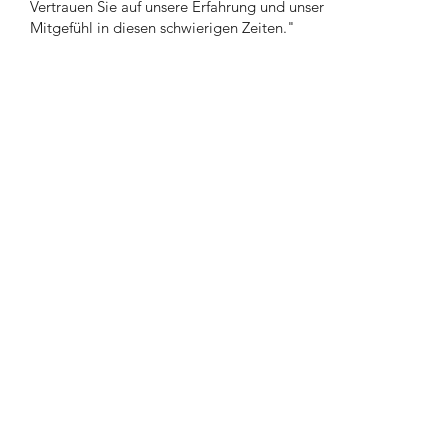
Vertrauen Sie auf unsere Erfahrung und unser
Mitgefühl in diesen schwierigen Zeiten."
"Wir achten auf jede Ihrer individuellen
Bedürfnisse und Wünsche,
damit Sie in Ruhe trauern können."