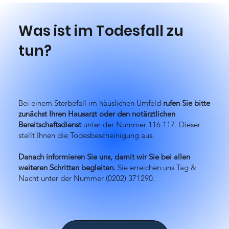
Was ist im Todesfall zu
tun?
Bei einem Sterbefall im häuslichen Umfeld
rufen Sie bitte
zunächst Ihren Hausarzt oder den notärztlichen
Bereitschafts­dienst
unter der Nummer 116 117. Dieser
stellt Ihnen die Todes­bescheinigung aus.
Danach informieren Sie uns, damit wir Sie bei allen
weiteren Schritten begleiten.
Sie erreichen uns Tag &
Nacht unter der Nummer (0202) 371290.