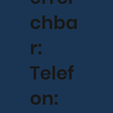
chba
r:
Telef
on: