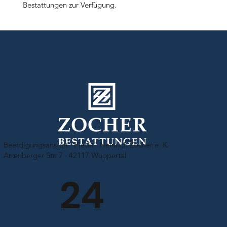
Bestattungen zur Verfügung.
Beerdigungsanstalt "Pietät" Heinrich Zocher e. K.
Arrenberger Str. 7 · 42117 Wuppertal
24